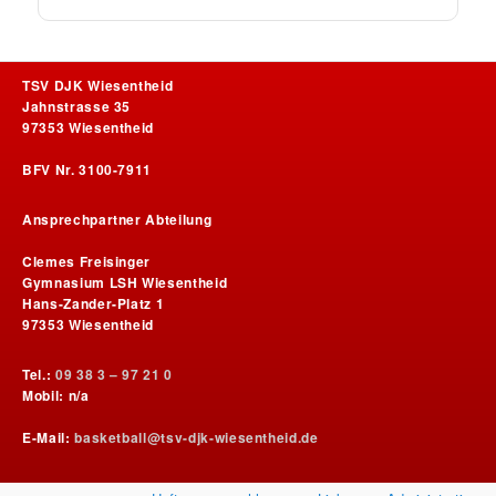
TSV DJK Wiesentheid
Jahnstrasse 35
97353 Wiesentheid
BFV Nr. 3100-7911
Ansprechpartner Abteilung
Clemes Freisinger
Gymnasium LSH Wiesentheid
Hans-Zander-Platz 1
97353 Wiesentheid
Tel.:
09 38 3 – 97 21 0
Mobil: n/a
E-Mail:
basketball@tsv-djk-wiesentheid.de